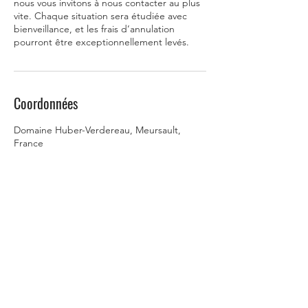
nous vous invitons à nous contacter au plus
vite. Chaque situation sera étudiée avec
bienveillance, et les frais d’annulation
pourront être exceptionnellement levés.
Coordonnées
Domaine Huber-Verdereau, Meursault,
France
Contact
Adresse :
23 RD 974
21190 Meursault - France