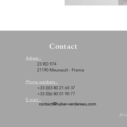
Contact
Adress :
23 RD 974
21190 Meursault - France
Phone numbers :
+33 (0)3 80 21 64 37
+33 (0)6 80 01 90 77
E-mail :
contact@huber-verdereau.com
Alc