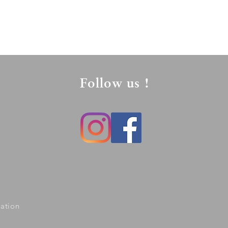
ur 18 bouteilles s'élève à 40,00€
ar transporteur gratuite.
Follow us !
ration