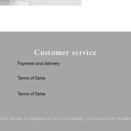
TTC.
La livraison pour po
TTC.
Au-délà, livraison p
Customer service
Payment and delivery
Terms of Sales
Terms of Sales
ohol abuse is dangerous for your health, consume with mode