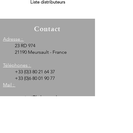
Liste distributeurs
Contact
Adresse :
23 RD 974
21190 Meursault - France
Téléphones :
+33 (0)3 80 21 64 37
+33 (0)6 80 01 90 77
Mail :
contact@huber-verdereau.com
Service Client
Paiement et Livraison